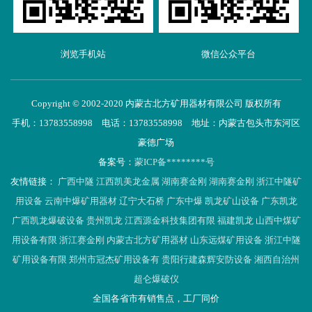
浏览手机站
微信公众平台
Copyright © 2002-2020 内蒙古北方矿用器材有限公司 版权所有
手机：13783558998 电话：13783558998 地址：内蒙古包头市东河区
豪德广场
备案号：
蒙ICP备********号
友情链接：
广西中隧
江西凯美龙金属
湖南赛金刚
湖南赛金刚
浙江中隧矿
用设备
云南中爆矿用器材
辽宁大石桥
广东中爆
凯龙矿山设备
广东凯龙
广西凯龙爆破设备
贵州凯龙
江西源金科技集团有限
福建凯龙
山西中煤矿
用设备有限
浙江赛金刚
内蒙古北方矿用器材
山东远煤矿用设备
浙江中隧
矿用设备有限
郑州市冠杰矿用设备有
贵阳行建森辉安防设备
湘西自治州
超仑爆破仪
全国各省市有销售点，工厂同价