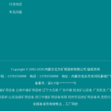
行业动态
常见问题
Copyright © 2002-2020 内蒙古北方矿用器材有限公司 版权所有
手机：13783558998 电话：13783558998 地址：内蒙古包头市东河区豪德广
备案号：
蒙ICP备********号
隧矿用设备
云南中爆矿用器材
辽宁大石桥
广东中爆
凯龙矿山设备
广东凯龙
广
用器材
山东远煤矿用设备
浙江中隧矿用设备有限
郑州市冠杰矿用设备有
贵阳行
全国各省市有销售点，工厂同价