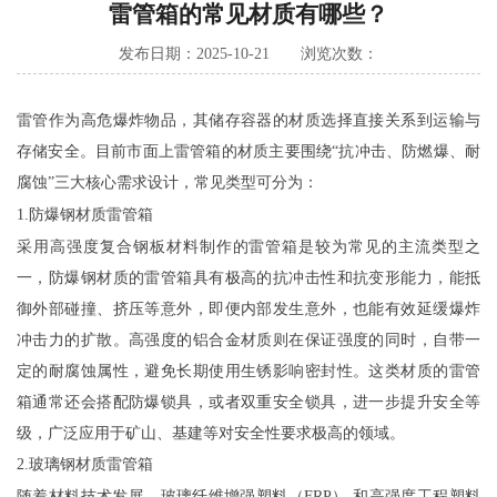
雷管箱的常见材质有哪些？
发布日期：2025-10-21 浏览次数：
雷管作为高危爆炸物品，其储存容器的材质选择直接关系到运输与
存储安全。目前市面上雷管箱的材质主要围绕
“抗冲击、防燃爆、耐
腐蚀”三大核心需求设计，常见类型可分为
：
1.
防爆钢材质雷管箱
采用高强度复合钢板材料制作的
雷管箱
是较为常见的
主流
类型之
一
，
防爆
钢材质的雷管箱具有极高的抗冲击性和抗变形能力，能抵
御外部碰撞、挤压等意外，即便内部发生意外，也能有效延缓爆炸
冲击力的扩散
。
高强度的
铝合金材质则在保证强度的同时，自带一
定的耐腐蚀属性，避免长期使用生锈影响密封性。这类材质的雷管
箱通常还会搭配防爆锁具，
或者双重安全锁具，
进一步提升安全等
级，广泛应用于矿山、基建等对安全性要求极高的领域。
2.
玻璃钢材质雷管箱
随着材料技术发展，玻璃纤维增强塑料（
FRP
） 和高强度工程塑料