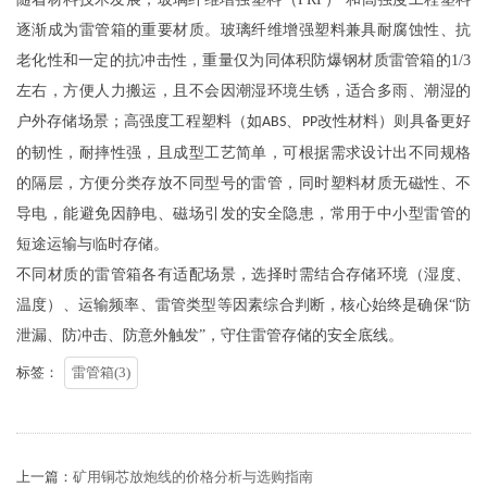
逐渐成为雷管箱的重要材质。玻璃纤维增强塑料兼具耐腐蚀性、抗
老化性和一定的抗冲击性，重量仅为同体积
防爆钢材质雷管箱的
1/3
左右，方便人力搬运，且不会因潮湿环境生锈，适合多雨、潮湿的
户外存储场景；高强度工程塑料（如
、
改性材料）则具备更好
ABS
PP
的韧性，耐摔性强，且成型工艺简单，可根据需求设计出不同规格
的隔层，方便分类存放不同型号的雷管，同时塑料材质无磁性、不
导电，能避免因静电、磁场引发的安全隐患，常用于中小型雷管的
短途运输与临时存储。
不同材质的雷管箱各有适配场景，选择时需结合存储环境（湿度、
温度）、运输频率、雷管类型等因素综合判断，核心始终是确保
“防
泄漏、防冲击、防意外触发”，守住雷管存储的安全底线。
标签：
雷管箱(3)
上一篇：
矿用铜芯放炮线的价格分析与选购指南